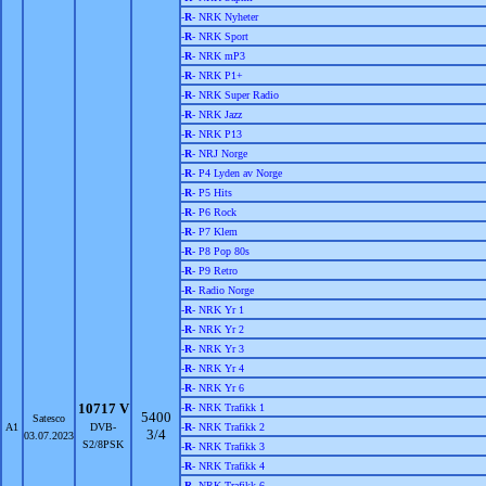
-
R
- NRK Nyheter
-
R
- NRK Sport
-
R
- NRK mP3
-
R
- NRK P1+
-
R
- NRK Super Radio
-
R
- NRK Jazz
-
R
- NRK P13
-
R
- NRJ Norge
-
R
- P4 Lyden av Norge
-
R
- P5 Hits
-
R
- P6 Rock
-
R
- P7 Klem
-
R
- P8 Pop 80s
-
R
- P9 Retro
-
R
- Radio Norge
-
R
- NRK Yr 1
-
R
- NRK Yr 2
-
R
- NRK Yr 3
-
R
- NRK Yr 4
-
R
- NRK Yr 6
10717 V
-
R
- NRK Trafikk 1
5400
Satesco
A1
DVB-
-
R
- NRK Trafikk 2
3/4
03.07.2023
S2/8PSK
-
R
- NRK Trafikk 3
-
R
- NRK Trafikk 4
-
R
- NRK Trafikk 6