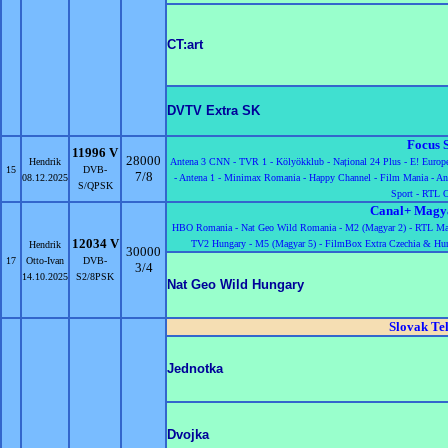
CT:art
DVTV Extra SK
Focus 
11996 V
28000
Hendrik
Antena 3 CNN -
TVR 1 -
Kölyökklub -
Național 24 Plus -
E! Europ
15
DVB-
7/8
08.12.2025
-
Antena 1 -
Minimax Romania -
Happy Channel -
Film Mania -
An
S/QPSK
Sport -
RTL O
Canal+ Magy
HBO Romania -
Nat Geo Wild Romania -
M2 (Magyar 2) -
RTL Ma
12034 V
TV2 Hungary -
M5 (Magyar 5) -
FilmBox Extra Czechia & Hu
Hendrik
30000
17
Otto-Ivan
DVB-
3/4
14.10.2025
S2/8PSK
Nat Geo Wild Hungary
Slovak Te
Jednotka
Dvojka