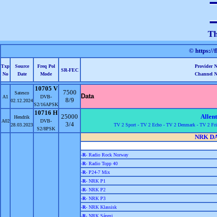
Th
© https://
Txp
Source
Freq Pol
Provider 
SR-FEC
No
Date
Mode
Channel 
10705 V
7500
Satesco
Data
A1
DVB-
8/9
02.12.2024
S2/16APSK
10716 H
25000
Allen
Hendrik
A02
DVB-
3/4
28.03.2023
TV 2 Sport -
TV 2 Echo -
TV 2 Denmark -
TV 2 Fri
S2/8PSK
NRK D
-
R
- Radio Rock Norway
-
R
- Radio Topp 40
-
R
- P24-7 Mix
-
R
- NRK P1
-
R
- NRK P2
-
R
- NRK P3
-
R
- NRK Klassisk
-
R
- NRK Sápmi