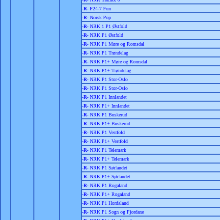
-
R
- P24-7 Fun
-
R
- Norsk Pop
-
R
- NRK 1 P1 Østfold
-
R
- NRK P1 Østfold
-
R
- NRK P1 Møre og Romsdal
-
R
- NRK P1 Trøndelag
-
R
- NRK P1+ Møre og Romsdal
-
R
- NRK P1+ Trøndelag
-
R
- NRK P1 Stor-Oslo
-
R
- NRK P1 Stor-Oslo
-
R
- NRK P1 Innlandet
-
R
- NRK P1+ Innlandet
-
R
- NRK P1 Buskerud
-
R
- NRK P1+ Buskerud
-
R
- NRK P1 Vestfold
-
R
- NRK P1+ Vestfold
-
R
- NRK P1 Telemark
-
R
- NRK P1+ Telemark
-
R
- NRK P1 Sørlandet
-
R
- NRK P1+ Sørlandet
-
R
- NRK P1 Rogaland
-
R
- NRK P1+ Rogaland
-
R
- NRK P1 Hordaland
-
R
- NRK P1 Sogn og Fjordane