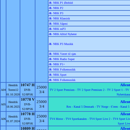
-
R
- NRK P1 Østfold
-
R
- NRK P2
-
R
- NRK P3
-
R
- NRK Klassisk
-
R
- NRK Sápmi
-
R
- NRK mP3
-
R
- NRK Alltid Nyheter
-
R
- NRK P3 Musikk
-
R
- NRK Været til sjøs
-
R
- NRK Radio Super
-
R
- NRK P1+
-
R
- NRK Folkemusikk
-
R
- NRK Sport
-
R
- NRK Folkemusikk
10747 H
Allen
Hendrik
25000
A04
Torrex12
DVB-
TV 2 Sport Premium -
TV 2 Sport Premium 2 -
TV 2 Sport 1 -
TV 
3/4
01.10.2020
S2/8PSK
Nyhetskana
10778 V
25000
Allen
Hendrik
A05
DVB-
3/4
18.06.2025
Rex -
Kanal 5 Denmark -
TV Norge -
6`eren -
Kanal 5
S2/8PSK
10778 H
Allen
25000
Hendrik
A06
DVB-
TV4 Motor -
TV4 Sportkanalen -
TV4 Sport Live 2 -
TV4 Sport Liv
3/4
01.07.2024
S2/8PSK
Sport Live
10809 H
Allen