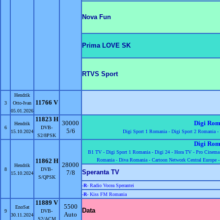
Nova Fun
Prima LOVE SK
RTVS Sport
Hendrik
11766 V
3
Otto-Ivan
05.01.2026
11823 H
30000
Digi Rom
Hendrik
6
DVB-
5/6
15.10.2024
Digi Sport 1 Romania -
Digi Sport 2 Romania -
S2/8PSK
Digi Rom
B1 TV -
Digi Sport 1 Romania -
Digi 24 -
Hora TV -
Pro Cinema
11862 H
Romania -
Diva Romania -
Cartoon Network Central Europe 
28000
Hendrik
8
DVB-
Speranta TV
7/8
15.10.2024
S/QPSK
-
R
- Radio Vocea Sperantei
-
R
- Kiss FM Romania
11889 V
5500
EnoSat
Data
9
DVB-
Auto
30.11.2024
S2/ACM