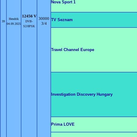
Nova Sport 1
12456 V
30000
Hendrik
TV Seznam
39
DVB-
3/4
04.09.2025
S2/8PSK
Travel Channel Europe
Investigation Discovery Hungary
Prima LOVE