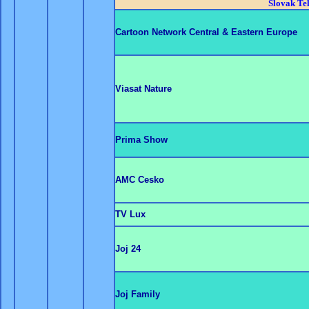
Slovak Te
Cartoon Network Central & Eastern Europe
Viasat Nature
Prima Show
AMC Cesko
TV Lux
Joj 24
Joj Family