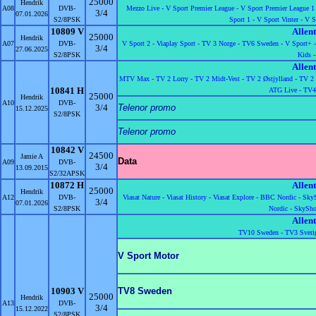
25000
Hendrik
A08
DVB-
Mezzo Live -
V Sport Premier League -
V Sport Premier League 1
3/4
07.01.2026
S2/8PSK
Sport 1 -
V Sport Vinter -
V S
10809 V
Allen
25000
Hendrik
A07
DVB-
V Sport 2 -
Viaplay Sport -
TV 3 Norge -
TV6 Sweden -
V Sport+ 
3/4
27.06.2025
S2/8PSK
Kids -
Allen
MTV Max -
TV 2 Lorry -
TV 2 Midt-Vest -
TV 2 Østjylland -
TV 2 
10841 H
ATG Live -
TV4 
25000
Hendrik
A10
DVB-
3/4
Telenor promo
15.12.2025
S2/8PSK
Telenor promo
10842 V
24500
Jamie A
Data
A09
DVB-
3/4
13.09.2015
S2/32APSK
10872 H
Allen
25000
Hendrik
A12
DVB-
Viasat Nature -
Viasat History -
Viasat Explore -
BBC Nordic -
Sky
3/4
07.01.2026
S2/8PSK
Nordic -
SkySho
Allen
TV10 Sweden -
TV3 Sveri
V Sport Motor
10903 V
TV8 Sweden
25000
Hendrik
A13
DVB-
3/4
15.12.2022
S2/8PSK