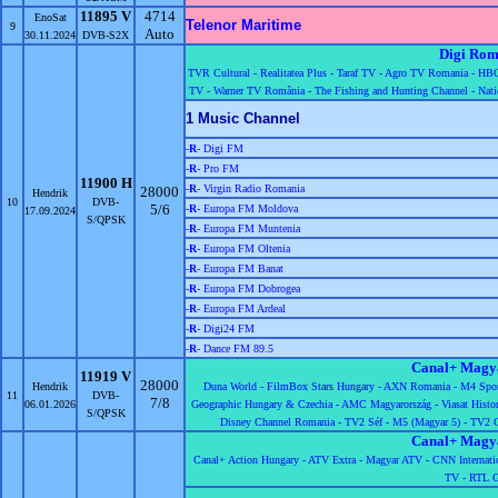
11895 V
4714
EnoSat
Telenor Maritime
9
Auto
30.11.2024
DVB-S2X
Digi Rom
TVR Cultural -
Realitatea Plus -
Taraf TV -
Agro TV Romania -
HBO
TV -
Warner TV România -
The Fishing and Hunting Channel -
Nat
1 Music Channel
-
R
- Digi FM
-
R
- Pro FM
11900 H
-
R
- Virgin Radio Romania
28000
Hendrik
10
DVB-
5/6
-
R
- Europa FM Moldova
17.09.2024
S/QPSK
-
R
- Europa FM Muntenia
-
R
- Europa FM Oltenia
-
R
- Europa FM Banat
-
R
- Europa FM Dobrogea
-
R
- Europa FM Ardeal
-
R
- Digi24 FM
-
R
- Dance FM 89.5
Canal+ Magy
11919 V
28000
Hendrik
Duna World -
FilmBox Stars Hungary -
AXN Romania -
M4 Spor
11
DVB-
7/8
06.01.2026
Geographic Hungary & Czechia -
AMC Magyarország -
Viasat Histo
S/QPSK
Disney Channel Romania -
TV2 Séf -
M5 (Magyar 5) -
TV2 
Canal+ Magy
Canal+ Action Hungary -
ATV Extra -
Magyar ATV -
CNN Internati
TV -
RTL G