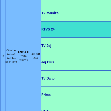
TV Markíza
RTVS 24
TV Joj
Otto-Ivan
12054 H
30000
Wattnick
18
DVB-
3/4
Wellikan
S2/8PSK
Joj Plus
30.05.2023
TV Dajto
Prima