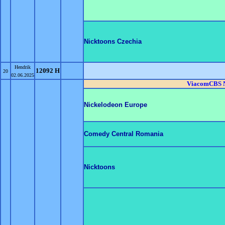
Nicktoons Czechia
Hendrik
12092 H
20
02.06.2025
ViacomCBS N
Nickelodeon Europe
Comedy Central Romania
Nicktoons