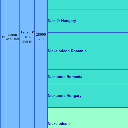
Nick Jr Hungary
12073 V
28000
Hendrik
19
DVB-
7/8
06.01.2026
S/QPSK
Nickelodeon Romania
Nicktoons Romania
Nicktoons Hungary
Nickelodeon