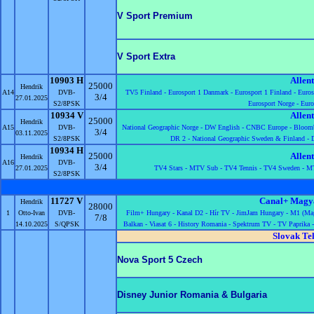
V Sport Premium
V Sport Extra
10903 H
Allen
25000
Hendrik
A14
DVB-
TV5 Finland -
Eurosport 1 Danmark -
Eurosport 1 Finland -
Euros
3/4
27.01.2025
S2/8PSK
Eurosport Norge -
Euro
10934 V
Allen
25000
Hendrik
A15
DVB-
National Geographic Norge -
DW English -
CNBC Europe -
Bloomb
3/4
03.11.2025
S2/8PSK
DR 2 -
National Geographic Sweden & Finland -
10934 H
25000
Allen
Hendrik
A16
DVB-
3/4
27.01.2025
TV4 Stars -
MTV Sub -
TV4 Tennis -
TV4 Sweden -
MT
S2/8PSK
11727 V
Canal+ Magy
Hendrik
28000
1
Otto-Ivan
DVB-
Film+ Hungary -
Kanal D2 -
Hír TV -
JimJam Hungary -
M1 (Mag
7/8
14.10.2025
S/QPSK
Balkan -
Viasat 6 -
History Romania -
Spektrum TV -
TV Paprika 
Slovak Te
Nova Sport 5 Czech
Disney Junior Romania & Bulgaria