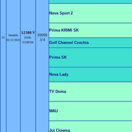
Nova Sport 2
Prima KRIMI SK
12380 V
30000
Hendrik
35
DVB-
3/4
03.12.2025
Golf Channel Czechia
S2/8PSK
Prima SK
Nova Lady
TV Doma
WAU
Joj Cinema