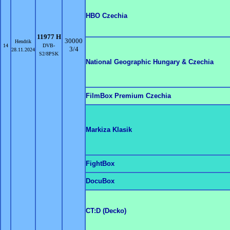
HBO Czechia
11977 H
30000
Hendrik
14
DVB-
3/4
28.11.2024
S2/8PSK
National Geographic Hungary & Czechia
FilmBox Premium Czechia
Markiza Klasik
FightBox
DocuBox
CT:D (Decko)