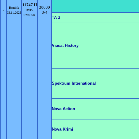
11747 Н
30000
Hendrik
2
DVB-
3/4
03.11.2025
S2/8PSK
TA 3
Viasat History
Spektrum International
Nova Action
Nova Krimi