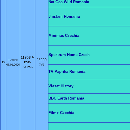
Nat Geo Wild Romania
JimJam Romania
Minimax Czechia
Spektrum Home Czech
11958 V
28000
Hendrik
13
DVB-
7/8
06.01.2026
S/QPSK
TV Paprika Romania
Viasat History
BBC Earth Romania
Film+ Czechia