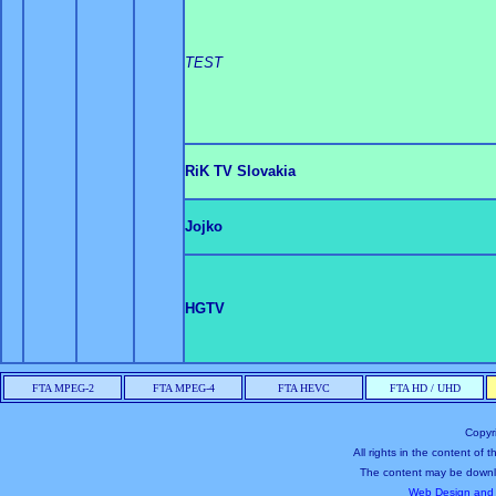
TEST
RiK TV Slovakia
Jojko
HGTV
FTA MPEG-2
FTA MPEG-4
FTA HEVC
FTA HD / UHD
Copyr
All rights in the content of
The content may be downl
Web Design and