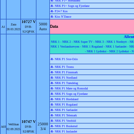
-
R
- NRK P1+ Hordaland
-
R
- NRK P1+ Sogn og Fjordane
-
R
- P24-7 Kos
-
R
- Kiss N`Dance
10727 V
5000
Zaza
Data
A1
DVB-
Auto
28.03.2023
S2/QPSK
Allen
NRK 1 -
NRK 2 -
NRK Super TV -
NRK 3 -
NRK 1 Nordnytt -
NRK
NRK 1 Vestlandsrevyen -
NRK 1 Rogaland -
NRK 1 Sørlandet -
NRK
-
NRK 1 Lydtekst -
NRK 2 Lydtekst -
N
-
R
- NRK P1 Stor-Oslo
-
R
- NRK P1 Troms
-
R
- NRK P1 Finnmark
-
R
- NRK P1 Nordland
-
R
- NRK P1 Trøndelag
-
R
- NRK P1 Møre og Romsdal
-
R
- NRK P1 Sogn og Fjordane
-
R
- NRK P1 Hordaland
-
R
- NRK P1 Rogaland
-
R
- NRK P1 Sørlandet
-
R
- NRK P1 Telemark
-
R
- NRK P1 Vestfold
10747 V
25000
Wellikan
-
R
- NRK P1 Buskerud
A03
DVB-
3/4
02.09.2025
S2/8PSK
-
R
- NRK P1 Innlandet